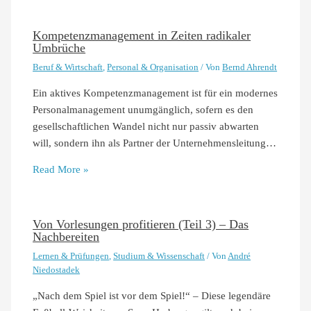
Kompetenzmanagement in Zeiten radikaler
Umbrüche
Beruf & Wirtschaft
,
Personal & Organisation
/ Von
Bernd Ahrendt
Ein aktives Kompetenzmanagement ist für ein modernes
Personalmanagement unumgänglich, sofern es den
gesellschaftlichen Wandel nicht nur passiv abwarten
will, sondern ihn als Partner der Unternehmensleitung…
Read More »
Von Vorlesungen profitieren (Teil 3) – Das
Nachbereiten
Lernen & Prüfungen
,
Studium & Wissenschaft
/ Von
André
Niedostadek
„Nach dem Spiel ist vor dem Spiel!“ – Diese legendäre