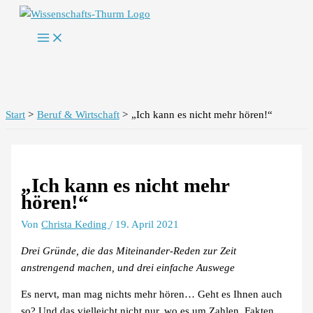
Zum
Inhalt
springen
Start
Beruf & Wirtschaft
„Ich kann es nicht mehr hören!“
„Ich kann es nicht mehr
hören!“
Von
Christa Keding
/
19. April 2021
Drei Gründe, die das Miteinander-Reden zur Zeit
anstrengend machen,
und drei einfache Auswege
Es nervt, man mag nichts mehr hören… Geht es Ihnen auch
so? Und das vielleicht nicht nur, wo es um Zahlen, Fakten,