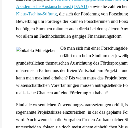
Akademische Austauschdienst (DAAD)
sowie die zahlreiche
Klaus-Tschira-Stiftung
, die sich der Förderung von Forschun
Bewerbung um Fördergelder können Forscherinnen und Forscher
benötigten Summen mitunter auch direkt bei den späteren An
vor allem an Fachhochschulen gängige Finanzierungsform.
Ob man sich mit einer Forschungsid
erfährt man beim Studium der jeweilig
grundsätzlichen thematischen Ausrichtung des Förderprogramm
müssen sich Partner aus der freien Wirtschaft am Projekt – 
kann man maximal erhalten? Bis wann muss das Projekt beg
wissenschaftlichen Vorerfahrungen müssen antragstellende F
realistische Chancen auf eine Förderung zu haben?
Sind alle wesentlichen Zuwendungsvoraussetzungen erfüllt, ist a
sogenannte Projektskizze einzureichen, in der das geplante F
wird. Auch wenn sich die Vorgaben für den Aufbau solcher
unterscheiden, folgen sie doch meist einem einheitlichen Mu