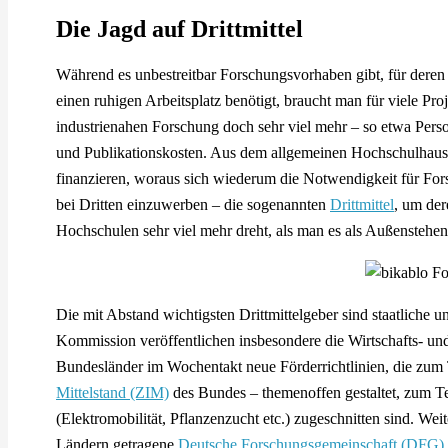
Die Jagd auf Drittmittel
Während es unbestreitbar Forschungsvorhaben gibt, für dere
einen ruhigen Arbeitsplatz benötigt, braucht man für viele Pro
industrienahen Forschung doch sehr viel mehr – so etwa Pers
und Publikationskosten. Aus dem allgemeinen Hochschulhaus
finanzieren, woraus sich wiederum die Notwendigkeit für For
bei Dritten einzuwerben – die sogenannten
Drittmittel
, um de
Hochschulen sehr viel mehr dreht, als man es als Außenstehe
Die mit Abstand wichtigsten Drittmittelgeber sind staatliche u
Kommission veröffentlichen insbesondere die Wirtschafts- un
Bundesländer im Wochentakt neue Förderrichtlinien, die zum 
Mittelstand (ZIM)
des Bundes – themenoffen gestaltet, zum Te
(Elektromobilität, Pflanzenzucht etc.) zugeschnitten sind. We
Ländern getragene
Deutsche Forschungsgemeinschaft (DFG)