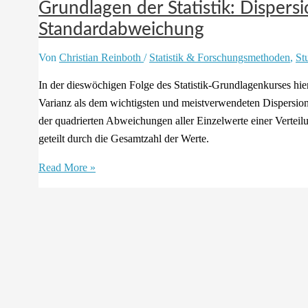
Grundlagen der Statistik: Dispers
Standardabweichung
Von
Christian Reinboth
/
Statistik & Forschungsmethoden
,
St
In der dieswöchigen Folge des Statistik-Grundlagenkurses hi
Varianz als dem wichtigsten und meistverwendeten Dispersion
der quadrierten Abweichungen aller Einzelwerte einer Verteil
geteilt durch die Gesamtzahl der Werte.
Grundlagen
Read More »
der
Statistik:
Dispersionsparameter
–
Varianz
und
Standardabweichung