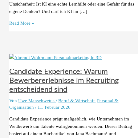
Unsicherheit: Ist KI eine echte Lernhilfe oder eine Gefahr für das
eigene Denken? Und darf ich KI im […]
Studieren
Read More »
mit
KI
Candidate Experience: Warum
Bewerbererlebnisse im Recruiting
entscheidend sind
Von
Uwe Manschwetus
/
Beruf & Wirtschaft
,
Personal &
Organisation
/
11. Februar 2026
Candidate Experience prägt maßgeblich, wie Unternehmen im
Wettbewerb um Talente wahrgenommen werden. Dieser Beitrag
basiert auf einem Buchartikel von Jana Bachmann¹ und