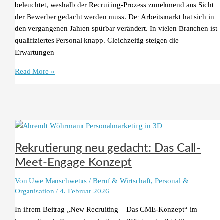
beleuchtet, weshalb der Recruiting-Prozess zunehmend aus Sicht
der Bewerber gedacht werden muss. Der Arbeitsmarkt hat sich in
den vergangenen Jahren spürbar verändert. In vielen Branchen ist
qualifiziertes Personal knapp. Gleichzeitig steigen die
Erwartungen
Candidate
Read More »
Experience:
Warum
Bewerbererlebnisse
im
Recruiting
entscheidend
Rekrutierung neu gedacht: Das Call-
sind
Meet-Engage Konzept
Von
Uwe Manschwetus
/
Beruf & Wirtschaft
,
Personal &
Organisation
/
4. Februar 2026
In ihrem Beitrag „New Recruiting – Das CME-Konzept“ im