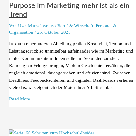
Postmoderne
Purpose im Marketing mehr ist als ein
Trend
Von
Uwe Manschwetus
/
Beruf & Wirtschaft
,
Personal &
Organisation
/
25. Oktober 2025
In kaum einer anderen Abteilung prallen Kreativität, Tempo und
Leistungsdruck so unmittelbar aufeinander wie im Marketing und
in der Kommunikation. Ideen sollen in Sekunden zünden,
Kampagnen Erfolge bringen, Marken Geschichten erzählen, die
zugleich emotional, datengetrieben und effizient sind. Zwischen
Deadlines, Feedbackschleifen und digitalen Dashboards verlieren
viele das, was eigentlich der Motor ihrer Arbeit ist: das
Sinnorientierte
Read More »
Führung:
Warum
Purpose
im
Marketing