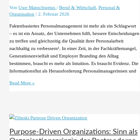
Von
Uwe Manschwetus
/
Beruf & Wirtschaft
,
Personal &
Organisation
/
2. Februar 2026
Faktenbasiertes Personalmanagement ist mehr als ein Schlagwort
– es ist ein Ansatz, der Unternehmen hilft, bessere Entscheidungen
zu treffen und gleichzeitig die Qualität ihrer Personalarbeit
nachhaltig zu verbessern¹. In einer Zeit, in der Fachkräftemangel,
Generationenvielfalt und Employer Branding den Alltag
bestimmen, braucht es mehr als Intuition. Es braucht Evidenz. Die
Informationsflut als Herausforderung Personalmanagerinnen und
Faktenbasiertes
Read More »
Personalmanagement
–
Warum
Bauchgefühl
nicht
reicht
Purpose-Driven Organizations: Sinn als