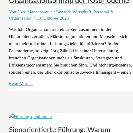
Organisationsprinzip der Postmoderne
Von
Uwe Manschwetus
/
Beruf & Wirtschaft
,
Personal &
Organisation
/
30. Oktober 2025
Was hält Organisationen in einer Zeit zusammen, in der
Hierarchien zerfallen, Märkte fragmentieren und Menschen sich
nicht mehr mit reinen Leistungszielen identifizieren? In der
Postmoderne, so zeigt Jörg Zilinski in seiner Untersuchung,
brauchen Organisationen mehr als Strukturen, Strategien und
Effizienzmechanismen: Sie brauchen Sinn. Und nicht irgendeinen,
sondern einen, der über ökonomische Zwecke hinausgeht – einen
Purpose-
Read More »
Driven
Organizations:
Sinn
als
Organisationsprinzip
der
Sinnorientierte Führung: Warum