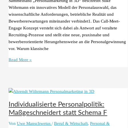
Sammelband „Personalmarketing in 3D“ beschreibt Silke
Wöhrmann ein innovatives Modell der Personalauswahl, das
wissenschaftliche Anforderungen, betriebliche Realität und
Bewerbererwartungen miteinander verbindet1. Das Call-Meet-
Engage Konzept versteht sich dabei als Antwort auf veraltete
Recruiting-Prozesse und stellt eine neue, praxisnahe und
bewerberorientierte Herangehensweise an die Personalgewinnung
vor. Warum klassische
Rekrutierung
Read More »
neu
gedacht:
Das
Call-
Meet-
Engage
Individualisierte Personalpolitik:
Konzept
Maßgeschneidert statt Schema F
Von
Uwe Manschwetus
/
Beruf & Wirtschaft
,
Personal &