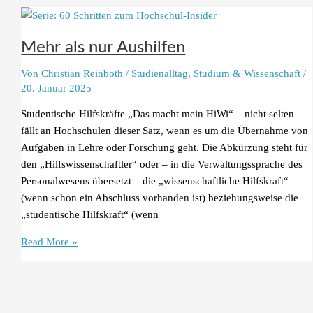
Unternehmen
im
Wandel
Mehr als nur Aushilfen
Von
Christian Reinboth
/
Studienalltag
,
Studium & Wissenschaft
/
20. Januar 2025
Studentische Hilfskräfte „Das macht mein HiWi“ – nicht selten
fällt an Hochschulen dieser Satz, wenn es um die Übernahme von
Aufgaben in Lehre oder Forschung geht. Die Abkürzung steht für
den „Hilfswissenschaftler“ oder – in die Verwaltungssprache des
Personalwesens übersetzt – die „wissenschaftliche Hilfskraft“
(wenn schon ein Abschluss vorhanden ist) beziehungsweise die
„studentische Hilfskraft“ (wenn
Mehr
Read More »
als
nur
Aushilfen