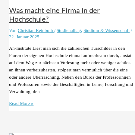
mehr
Was macht eine Firma in der
ist
Hochschule?
als
ein
Von
Christian Reinboth
/
Studienalltag
,
Studium & Wissenschaft
/
Trend
22. Januar 2025
An-Institute Liest man sich die zahlreichen Türschilder in den
Fluren der eigenen Hochschule einmal aufmerksam durch, anstatt
auf dem Weg zur nächsten Vorlesung mehr oder weniger achtlos
an ihnen vorbeizuhasten, stolpert man vermutlich über die eine
oder andere Überraschung. Neben den Büros der Professorinnen
und Professoren sowie der Beschäftigten in Lehre, Forschung und
Verwaltung, den
Was
Read More »
macht
eine
Firma
in