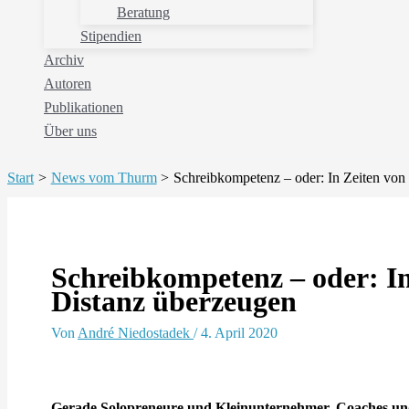
Beratung
Stipendien
Archiv
Autoren
Publikationen
Über uns
Start
News vom Thurm
Schreibkompetenz – oder: In Zeiten von
Schreibkompetenz – oder: I
Distanz überzeugen
Von
André Niedostadek
/
4. April 2020
Gerade Solopreneure und Kleinunternehmer, Coaches und