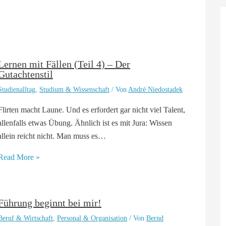
Lernen mit Fällen (Teil 4) – Der
Gutachtenstil
Studienalltag
,
Studium & Wissenschaft
/ Von
André Niedostadek
Flirten macht Laune. Und es erfordert gar nicht viel Talent,
allenfalls etwas Übung. Ähnlich ist es mit Jura: Wissen
allein reicht nicht. Man muss es…
Read More »
Führung beginnt bei mir!
Beruf & Wirtschaft
,
Personal & Organisation
/ Von
Bernd