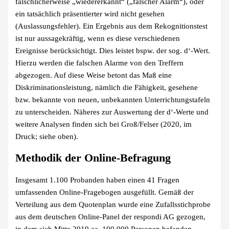
fälschlicherweise „wiedererkannt“ („falscher Alarm“), oder
ein tatsächlich präsentierter wird nicht gesehen
(Auslassungsfehler). Ein Ergebnis aus dem Rekognitionstest
ist nur aussagekräftig, wenn es diese verschiedenen
Ereignisse berücksichtigt. Dies leistet bspw. der sog. d‘-Wert.
Hierzu werden die falschen Alarme von den Treffern
abgezogen. Auf diese Weise betont das Maß eine
Diskriminationsleistung, nämlich die Fähigkeit, gesehene
bzw. bekannte von neuen, unbekannten Unterrichtungstafeln
zu unterscheiden. Näheres zur Auswertung der d‘-Werte und
weitere Analysen finden sich bei Groß/Felser (2020, im
Druck; siehe oben).
Methodik der
Online-Befragung
Insgesamt 1.100 Probanden haben einen 41 Fragen
umfassenden Online-Fragebogen ausgefüllt. Gemäß der
Verteilung aus dem Quotenplan wurde eine Zufallsstichprobe
aus dem deutschen Online-Panel der respondi AG gezogen,
in dem sich Mitte 2019 ca. 100.000 Personen befanden.